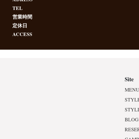
TEL
営業時間
定休日
ACCESS
Site
MENU
STYL
STYL
BLOG
RESE